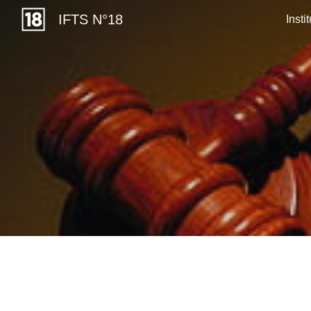
IFTS N°18
Insti
Sk