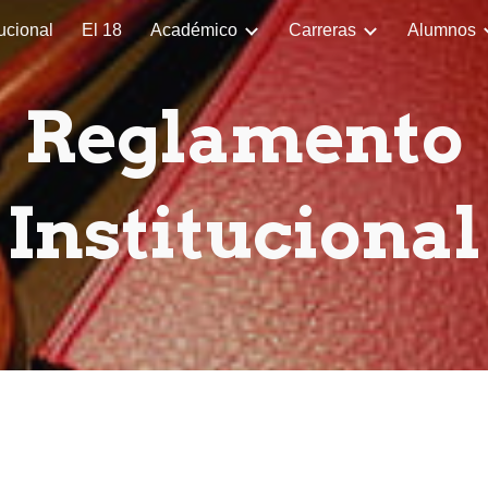
tucional
El 18
Académico
Carreras
Alumnos
ip to main content
Skip to navigat
Reglamento
Institucional