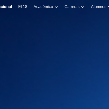
ucional
El 18
Académico
Carreras
Alumnos
ip to main content
Skip to navigat