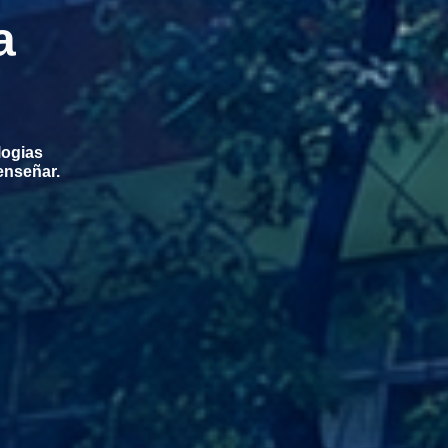
a
logias
enseñar.